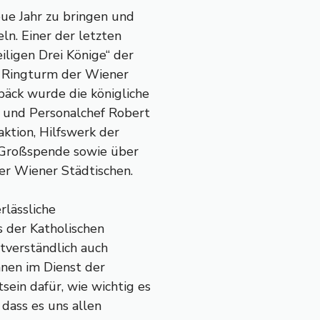
ue Jahr zu bringen und
n. Einer der letzten
iligen Drei Könige“ der
n Ringturm der Wiener
päck wurde die königliche
r und Personalchef Robert
aktion, Hilfswerk der
e Großspende sowie über
er Wiener Städtischen.
rlässliche
s der Katholischen
stverständlich auch
innen im Dienst der
ein dafür, wie wichtig es
 dass es uns allen