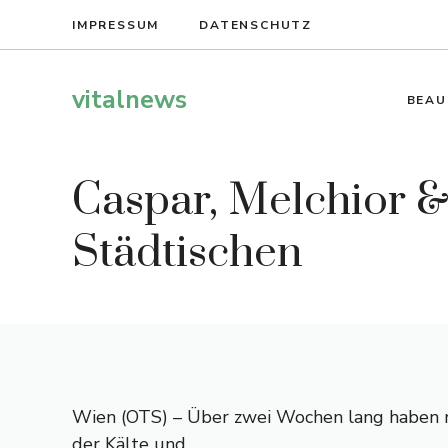
Zum
IMPRESSUM
DATENSCHUTZ
Inhalt
springen
vitalnews
BEAU
Caspar, Melchior &
Städtischen
Wien (OTS) – Über zwei Wochen lang haben n
der Kälte und