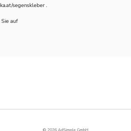
a.at/segenskleber .
 Sie auf
© 2026 AdSimple GmbH