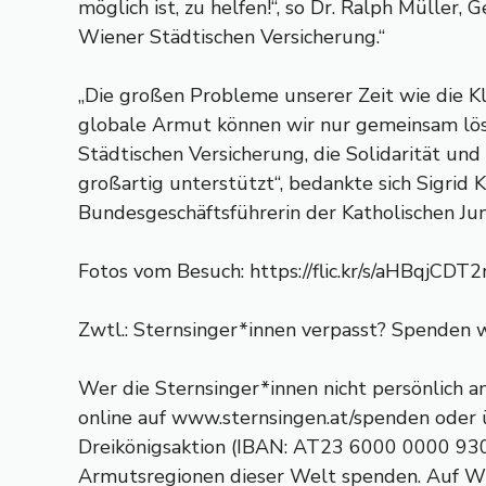
möglich ist, zu helfen!“, so Dr. Ralph Müller, 
Wiener Städtischen Versicherung.“
„Die großen Probleme unserer Zeit wie die Kl
globale Armut können wir nur gemeinsam lö
Städtischen Versicherung, die Solidarität und
großartig unterstützt“, bedankte sich Sigrid K
Bundesgeschäftsführerin der Katholischen Jun
Fotos vom Besuch: https://flic.kr/s/aHBqjCDT2
Zwtl.: Sternsinger*innen verpasst? Spenden w
Wer die Sternsinger*innen nicht persönlich a
online auf www.sternsingen.at/spenden oder
Dreikönigsaktion (IBAN: AT23 6000 0000 930
Armutsregionen dieser Welt spenden. Auf W