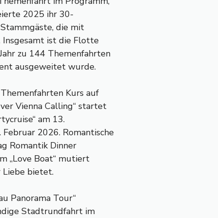
e Themenfahrt im Programm,
eierte 2025 ihr 30-
r Stammgäste, die mit
Insgesamt ist die Flotte
 Jahr zu 144 Themenfahrten
ent ausgeweitet wurde.
 Themenfahrten Kurs auf
er Vienna Calling“ startet
rtycruise“ am 13.
. Februar 2026. Romantische
tag Romantik Dinner
um „Love Boat“ mutiert
Liebe bietet.
onau Panorama Tour“
ndige Stadtrundfahrt im