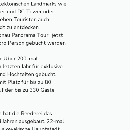
tektonischen Landmarks wie
er und DC Tower oder
neben Touristen auch
adt zu entdecken.
onau Panorama Tour“ jetzt
pro Person gebucht werden.
ch. Über 200-mal
letzten Jahr für exklusive
und Hochzeiten gebucht.
t Platz für bis zu 80
f der bis zu 330 Gäste
 hat die Reederei das
i Jahren ausgebaut. 22-mal
ie slowakische Hauptstadt