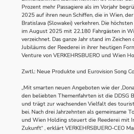
Prozent mehr Passagiere als im Vorjahr beg
2025 auf ihren neun Schiffen, die in Wien, d
Bratislava (Slowakei) verkehren. Die höchste
im August 2025 mit 22.180 Fahrgästen in W
verzeichnet. Das ganze Jahr stand im Zeichen 
Jubiläums der Reederei in ihrer heutigen Form
Venture von VERKEHRSBUERO und Wien Holdi
Zwtl.: Neue Produkte und Eurovision Song C
„Mit smarten neuen Angeboten wie der ‚Don
den beliebten Themenfahrten ist die DDSG B
und trägt zur wachsenden Vielfalt des touri
bei. Nach drei Jahrzehnten als gemeinsam
und Wien Holding steuert die Reederei mit In
Zukunft“ , erklärt VERKEHRSBUERO-CEO Mart