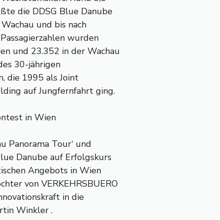
rüßte die DDSG Blue Danube
er Wachau und bis nach
n Passagierzahlen wurden
ien und 23.352 in der Wachau
des 30-jährigen
, die 1995 als Joint
ng auf Jungfernfahrt ging.
ontest in Wien
au Panorama Tour‘ und
lue Danube auf Erfolgskurs
stischen Angebots in Wien
e Tochter von VERKEHRSBUERO
novationskraft in die
in Winkler .