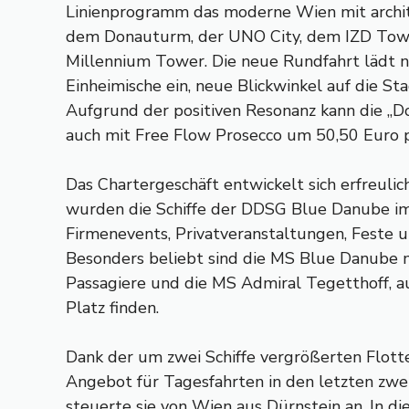
Linienprogramm das moderne Wien mit archi
dem Donauturm, der UNO City, dem IZD Tow
Millennium Tower. Die neue Rundfahrt lädt 
Einheimische ein, neue Blickwinkel auf die St
Aufgrund der positiven Resonanz kann die „D
auch mit Free Flow Prosecco um 50,50 Euro 
Das Chartergeschäft entwickelt sich erfreuli
wurden die Schiffe der DDSG Blue Danube im 
Firmenevents, Privatveranstaltungen, Feste 
Besonders beliebt sind die MS Blue Danube mi
Passagiere und die MS Admiral Tegetthoff, au
Platz finden.
Dank der um zwei Schiffe vergrößerten Flotte
Angebot für Tagesfahrten in den letzten zwe
steuerte sie von Wien aus Dürnstein an. In d