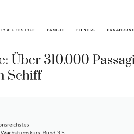
TY & LIFESTYLE
FAMILIE
FITNESS
ERNÄHRUN
 Über 310.000 Passagi
 Schiff
onsreichstes
f Wachstumskurs. Rund 3,5