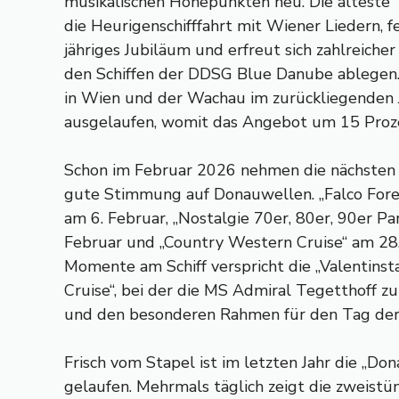
musikalischen Höhepunkten neu. Die ältest
die Heurigenschifffahrt mit Wiener Liedern, f
jähriges Jubiläum und erfreut sich zahlreiche
den Schiffen der DDSG Blue Danube ablegen. 
in Wien und der Wachau im zurückliegenden
ausgelaufen, womit das Angebot um 15 Proz
Schon im Februar 2026 nehmen die nächsten
gute Stimmung auf Donauwellen. „Falco Forev
am 6. Februar, „Nostalgie 70er, 80er, 90er Pa
Februar und „Country Western Cruise“ am 28
Momente am Schiff verspricht die „Valentins
Cruise“, bei der die MS Admiral Tegetthoff z
und den besonderen Rahmen für den Tag der 
Frisch vom Stapel ist im letzten Jahr die „D
gelaufen. Mehrmals täglich zeigt die zweistü