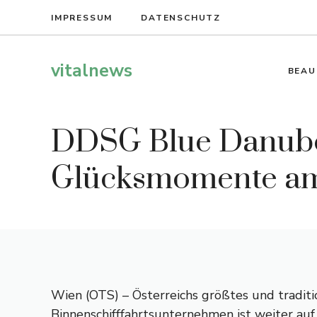
Zum
IMPRESSUM
DATENSCHUTZ
Inhalt
springen
vitalnews
BEAU
DDSG Blue Danube:
Glücksmomente am
Wien (OTS) – Österreichs größtes und traditi
Binnenschifffahrtsunternehmen ist weiter au