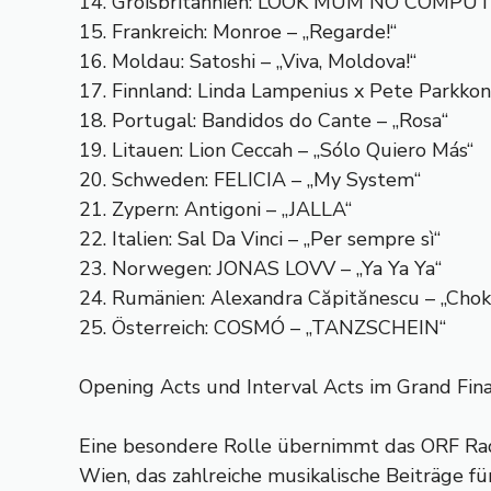
14. Großbritannien: LOOK MUM NO COMPUTER 
15. Frankreich: Monroe – „Regarde!“
16. Moldau: Satoshi – „Viva, Moldova!“
17. Finnland: Linda Lampenius x Pete Parkkone
18. Portugal: Bandidos do Cante – „Rosa“
19. Litauen: Lion Ceccah – „Sólo Quiero Más“
20. Schweden: FELICIA – „My System“
21. Zypern: Antigoni – „JALLA“
22. Italien: Sal Da Vinci – „Per sempre sì“
23. Norwegen: JONAS LOVV – „Ya Ya Ya“
24. Rumänien: Alexandra Căpitănescu – „Cho
25. Österreich: COSMÓ – „TANZSCHEIN“
Opening Acts und Interval Acts im Grand Fina
Eine besondere Rolle übernimmt das ORF Ra
Wien, das zahlreiche musikalische Beiträge fü