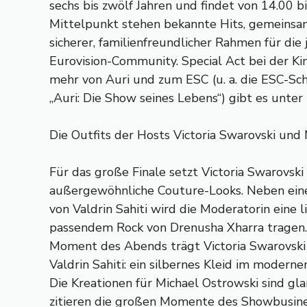
sechs bis zwölf Jahren und findet von 14.00 bi
Mittelpunkt stehen bekannte Hits, gemeins
sicherer, familienfreundlicher Rahmen für die
Eurovision-Community. Special Act bei der Kin
mehr von Auri und zum ESC (u. a. die ESC-S
„Auri: Die Show seines Lebens“) gibt es unter h
Die Outfits der Hosts Victoria Swarovski und
Für das große Finale setzt Victoria Swarovski 
außergewöhnliche Couture-Looks. Neben ein
von Valdrin Sahiti wird die Moderatorin eine 
passendem Rock von Drenusha Xharra tragen.
Moment des Abends trägt Victoria Swarovski 
Valdrin Sahiti: ein silbernes Kleid im modern
Die Kreationen für Michael Ostrowski sind gla
zitieren die großen Momente des Showbusines