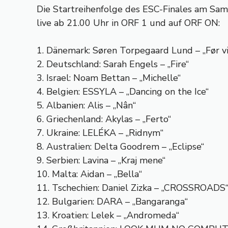
Die Startreihenfolge des ESC-Finales am Sam
live ab 21.00 Uhr in ORF 1 und auf ORF ON:
1. Dänemark: Søren Torpegaard Lund – „Før v
2. Deutschland: Sarah Engels – „Fire“
3. Israel: Noam Bettan – „Michelle“
4. Belgien: ESSYLA – „Dancing on the Ice“
5. Albanien: Alis – „Nân“
6. Griechenland: Akylas – „Ferto“
7. Ukraine: LELÉKA – „Ridnym“
8. Australien: Delta Goodrem – „Eclipse“
9. Serbien: Lavina – „Kraj mene“
10. Malta: Aidan – „Bella“
11. Tschechien: Daniel Zizka – „CROSSROADS
12. Bulgarien: DARA – „Bangaranga“
13. Kroatien: Lelek – „Andromeda“