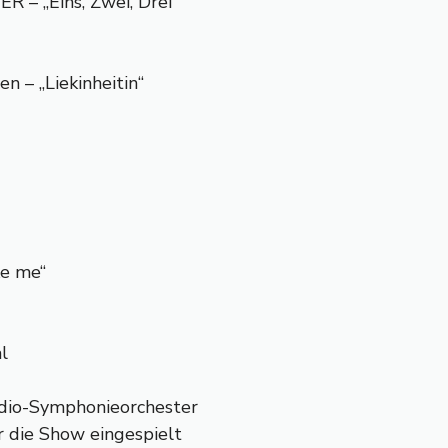
– „Eins, Zwei, Drei“
n – „Liekinheitin“
ke me“
l
dio-Symphonieorchester
r die Show eingespielt