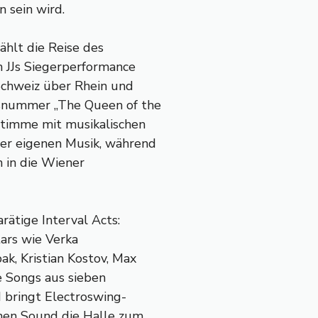
 sein wird.
ählt die Reise des
n JJs Siegerperformance
Schweiz über Rhein und
gsnummer „The Queen of the
Stimme mit musikalischen
er eigenen Musik, während
n in die Wiener
ätige Interval Acts:
tars wie Verka
ak, Kristian Kostov, Max
e Songs aus sieben
 bringt Electroswing-
chen Sound die Halle zum