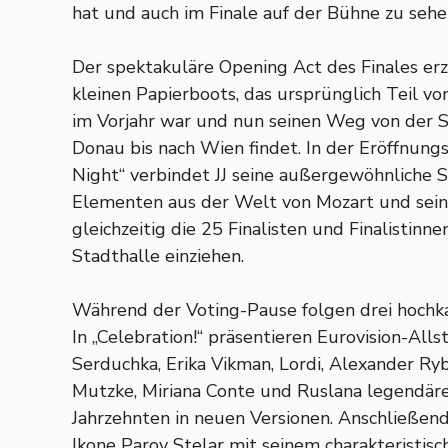
hat und auch im Finale auf der Bühne zu sehen
Der spektakuläre Opening Act des Finales erz
kleinen Papierboots, das ursprünglich Teil vo
im Vorjahr war und nun seinen Weg von der 
Donau bis nach Wien findet. In der Eröffnun
Night“ verbindet JJ seine außergewöhnliche 
Elementen aus der Welt von Mozart und sein
gleichzeitig die 25 Finalisten und Finalistinne
Stadthalle einziehen.
Während der Voting-Pause folgen drei hochkar
In „Celebration!“ präsentieren Eurovision-Alls
Serduchka, Erika Vikman, Lordi, Alexander Ryb
Mutzke, Miriana Conte und Ruslana legendär
Jahrzehnten in neuen Versionen. Anschließend
Ikone Parov Stelar mit seinem charakteristis