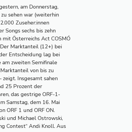
 gestern, am Donnerstag,
 zu sehen war (weiterhin
92.000 Zuseher:innen
er Songs sechs bis zehn
m mit Österreichs Act COSMÓ
Der Marktanteil (12+) bei
 der Entscheidung lag bei
e am zweiten Semifinale
Marktanteil von bis zu
– zeigt. Insgesamt sahen
ind 25 Prozent der
ren, das gestrige ORF-1-
am Samstag, dem 16. Mai
von ORF 1 und ORF ON.
ki und Michael Ostrowski,
g Contest“ Andi Knoll. Aus