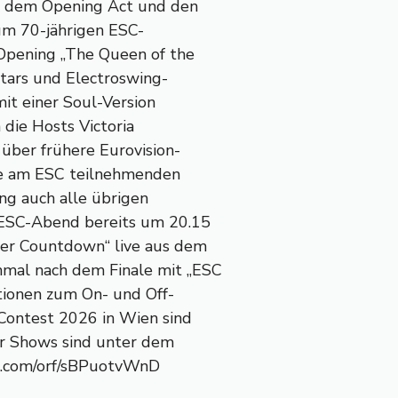
t dem Opening Act und den
um 70-jährigen ESC-
 Opening „The Queen of the
stars und Electroswing-
it einer Soul-Version
 die Hosts Victoria
über frühere Eurovision-
le am ESC teilnehmenden
ng auch alle übrigen
 ESC-Abend bereits um 20.15
er Countdown“ live aus dem
mal nach dem Finale mit „ESC
tionen zum On- und Off-
Contest 2026 in Wien sind
der Shows sind unter dem
op.com/orf/sBPuotvWnD