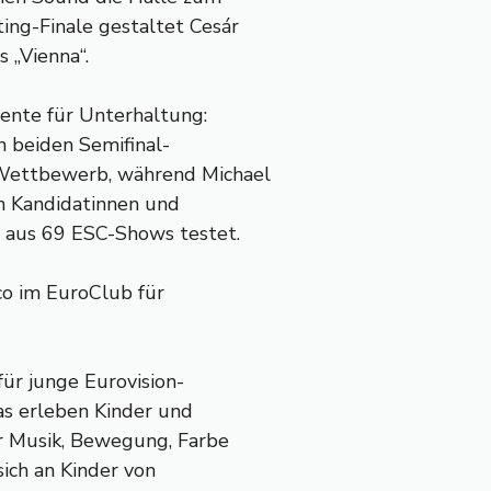
ng-Finale gestaltet Cesár
 „Vienna“.
ente für Unterhaltung:
n beiden Semifinal-
Wettbewerb, während Michael
on Kandidatinnen und
 aus 69 ESC-Shows testet.
co im EuroClub für
ür junge Eurovision-
as erleben Kinder und
r Musik, Bewegung, Farbe
sich an Kinder von