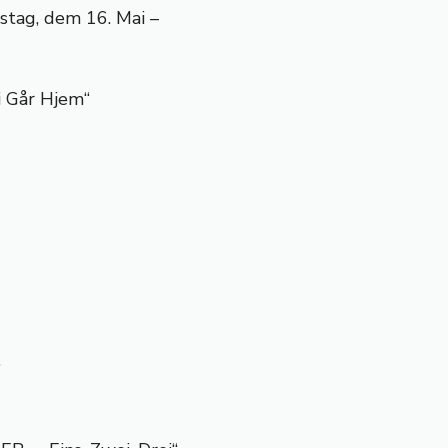
stag, dem 16. Mai –
i Går Hjem“
“