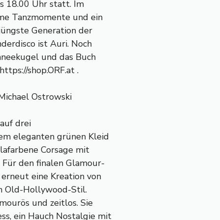
s 18.00 Uhr statt. Im
ame Tanzmomente und ein
 jüngste Generation der
derdisco ist Auri. Noch
chneekugel und das Buch
ttps://shop.ORF.at .
 Michael Ostrowski
auf drei
em eleganten grünen Kleid
lilafarbene Corsage mit
 Für den finalen Glamour-
erneut eine Kreation von
en Old-Hollywood-Stil.
mourös und zeitlos. Sie
s, ein Hauch Nostalgie mit