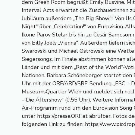
dem Green Room begrüßt Emily Busvine. Mi
Interval Acts erwartet die Zuschauer:innen z
Jubiläum außerdem „The Big Show!“: Von JJs
Night“ über „Celebration!“ von Eurovision-All
Ikone Parov Stelar bis hin zu Cesár Sampson m
von Billy Joels „Vienna“. Außerdem liefern sich
Swarovski und Michael Ostrowski eine Wette 
Siegersongs. Im Finale abstimmen können al
Länder und mit dem „Rest of the World“-Voti
Nationen. Barbara Schöneberger startet den
Uhr mit der ORF/ARD/SRF-Sendung „ESC – D
MuseumsQuartier Wien und meldet sich noch
– Die Aftershow“ (0.55 Uhr). Weitere Informa
Air-Programm rund um den Eurovision Song 
unter https://presse.ORF.at abrufbar. Fotos 
folgenden Link zu finden: https://www.picdr