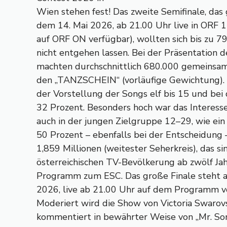
Wien stehen fest! Das zweite Semifinale, das
dem 14. Mai 2026, ab 21.00 Uhr live in ORF 1
auf ORF ON verfügbar), wollten sich bis zu 7
nicht entgehen lassen. Bei der Präsentation d
machten durchschnittlich 680.000 gemeinsa
den „TANZSCHEIN“ (vorläufige Gewichtung). 
der Vorstellung der Songs elf bis 15 und bei
32 Prozent. Besonders hoch war das Interess
auch in der jungen Zielgruppe 12–29, wie ein 
50 Prozent – ebenfalls bei der Entscheidung 
1,859 Millionen (weitester Seherkreis), das s
österreichischen TV-Bevölkerung ab zwölf Jah
Programm zum ESC. Das große Finale steht 
2026, live ab 21.00 Uhr auf dem Programm 
Moderiert wird die Show von Victoria Swarovs
kommentiert in bewährter Weise von „Mr. Son