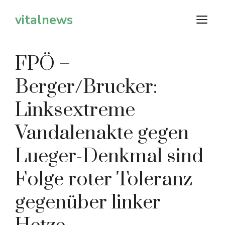
Zum
vitalnews
M
Inhalt
springen
FPÖ –
Berger/Brucker:
Linksextreme
Vandalenakte gegen
Lueger-Denkmal sind
Folge roter Toleranz
gegenüber linker