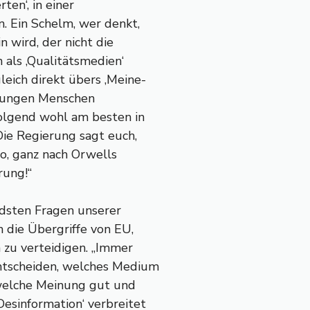
ten‘, in einer
. Ein Schelm, wer denkt,
n wird, der nicht die
 als ‚Qualitätsmedien‘
eich direkt übers ‚Meine-
 jungen Menschen
olgend wohl am besten in
Die Regierung sagt euch,
to, ganz nach Orwells
rung!“
ndsten Fragen unserer
 die Übergriffe von EU,
 zu verteidigen. „Immer
entscheiden, welches Medium
 welche Meinung gut und
esinformation‘ verbreitet