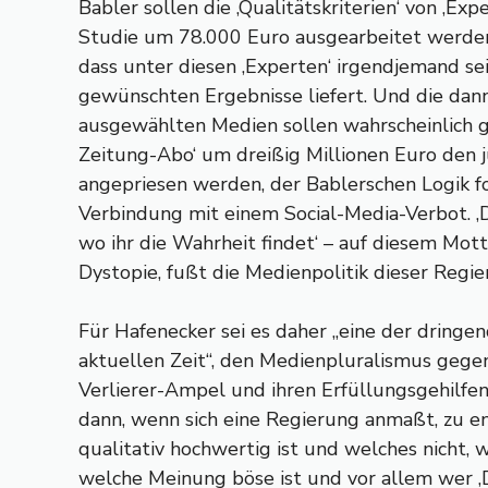
Babler sollen die ‚Qualitätskriterien‘ von ‚Exper
Studie um 78.000 Euro ausgearbeitet werden
dass unter diesen ‚Experten‘ irgendjemand sei
gewünschten Ergebnisse liefert. Und die dann
ausgewählten Medien sollen wahrscheinlich gl
Zeitung-Abo‘ um dreißig Millionen Euro den
angepriesen werden, der Bablerschen Logik f
Verbindung mit einem Social-Media-Verbot. ‚
wo ihr die Wahrheit findet‘ – auf diesem Mot
Dystopie, fußt die Medienpolitik dieser Regie
Für Hafenecker sei es daher „eine der dringe
aktuellen Zeit“, den Medienpluralismus gegen
Verlierer-Ampel und ihren Erfüllungsgehilfen
dann, wenn sich eine Regierung anmaßt, zu 
qualitativ hochwertig ist und welches nicht,
welche Meinung böse ist und vor allem wer ‚D