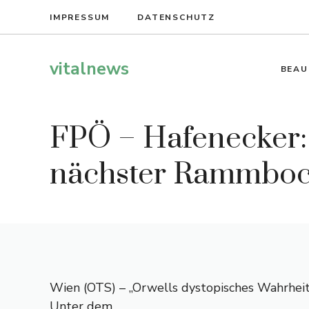
Zum
IMPRESSUM
DATENSCHUTZ
Inhalt
springen
vitalnews
BEAU
FPÖ – Hafenecker: 
nächster Rammbock
Wien (OTS) – „Orwells dystopisches Wahrheit
Unter dem