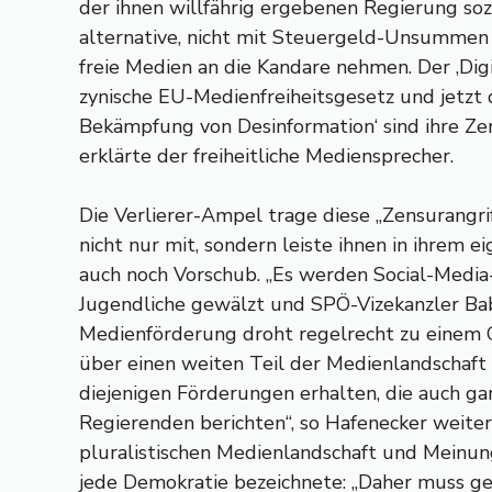
der ihnen willfährig ergebenen Regierung so
alternative, nicht mit Steuergeld-Unsummen
freie Medien an die Kandare nehmen. Der ‚Digit
zynische EU-Medienfreiheitsgesetz und jetzt
Bekämpfung von Desinformation‘ sind ihre Ze
erklärte der freiheitliche Mediensprecher.
Die Verlierer-Ampel trage diese „Zensurangri
nicht nur mit, sondern leiste ihnen in ihrem 
auch noch Vorschub. „Es werden Social-Media
Jugendliche gewälzt und SPÖ-Vizekanzler Ba
Medienförderung droht regelrecht zu einem G
über einen weiten Teil der Medienlandschaft
diejenigen Förderungen erhalten, die auch g
Regierenden berichten“, so Hafenecker weiter
pluralistischen Medienlandschaft und Meinungs
jede Demokratie bezeichnete: „Daher muss ge