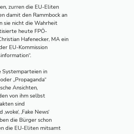
en, zurren die EU-Eliten
zen damit den Rammbock an
 sie nicht die Wahrheit
ritisierte heute FPÖ-
hristian Hafenecker, MA ein
n der EU-Kommission
nformation“.
 Systemparteien in
“ oder „Propaganda“
ische Ansichten,
den von ihm selbst
akten sind
 ‚woke‘, ‚Fake News‘
aben die Bürger schon
en die EU-Eliten mitsamt