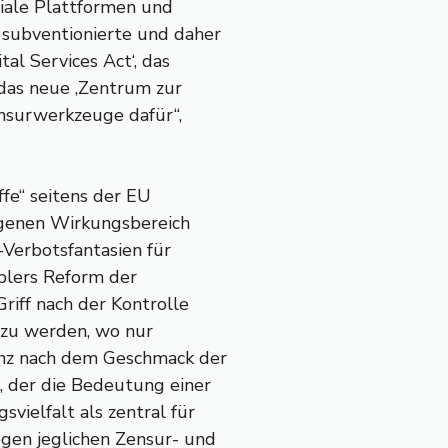
ziale Plattformen und
 subventionierte und daher
al Services Act‘, das
 das neue ‚Zentrum zur
nsurwerkzeuge dafür“,
ffe“ seitens der EU
eigenen Wirkungsbereich
-Verbotsfantasien für
blers Reform der
riff nach der Kontrolle
 zu werden, wo nur
anz nach dem Geschmack der
, der die Bedeutung einer
vielfalt als zentral für
gen jeglichen Zensur- und