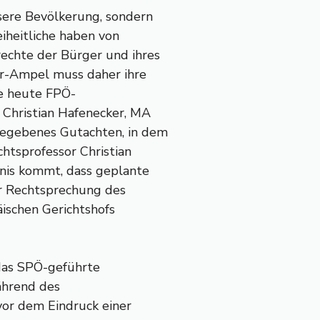
sere Bevölkerung, sondern
iheitliche haben von
echte der Bürger und ihres
er-Ampel muss daher ihre
te heute FPÖ-
 Christian Hafenecker, MA
gegebenes Gutachten, in dem
htsprofessor Christian
nis kommt, dass geplante
r Rechtsprechung des
ischen Gerichtshofs
 das SPÖ-geführte
ährend des
or dem Eindruck einer