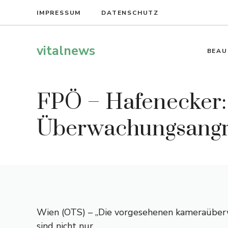
Zum
IMPRESSUM
DATENSCHUTZ
Inhalt
springen
vitalnews
BEAU
FPÖ – Hafenecker:
Überwachungsangrif
Wien (OTS) – „Die vorgesehenen kameraüber
sind nicht nur