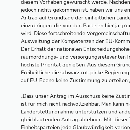
diesem Vorhaben gewünscht werde. Nachdem
jedoch nichts gekommen ist, haben wir uns en
Antrag auf Grundlage der einheitlichen Län
einzubringen, die von den Parteien hier ja gr
wird. Diese fortschreitende Vergemeinschaf
Ausweitung der Kompetenzen der EU-Kommiss
Der Erhalt der nationalen Entscheidungshohei
raumordnungs- und versorgungsrelevanten In
höchste Priorität genießen. Aus diesem Grund
Freiheitliche die schwarz-rot-pinke Regierun
auf EU-Ebene keine Zustimmung zu erteilen“,
„Dass unser Antrag im Ausschuss keine Zust
ist für mich nicht nachvollziehbar. Man kann ni
Länderstellungnahme unterstützen und ander
gleichlautenden Antrag ablehnen. Mit dieser
Einheitsparteien jede Glaubwürdigkeit verlore