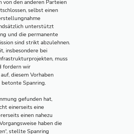
 von den anderen Parteien
tschlossen, selbst einen
derstellungnahme
undsätzlich unterstützt
tung und die permanente
ion sind strikt abzulehnen.
t, insbesondere bei
frastrukturprojekten, muss
 fordern wir
g auf, diesem Vorhaben
 betonte Spanring.
immung gefunden hat,
cht einerseits eine
erseits einen nahezu
 Vorgangsweise haben die
n“, stellte Spanring