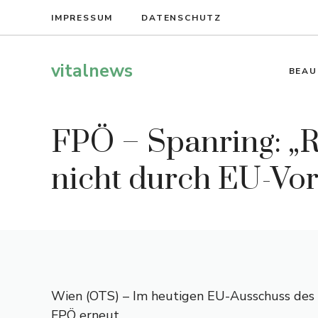
Zum
IMPRESSUM
DATENSCHUTZ
Inhalt
springen
vitalnews
BEAU
FPÖ – Spanring: „
nicht durch EU-Vo
Wien (OTS) – Im heutigen EU-Ausschuss des B
FPÖ erneut