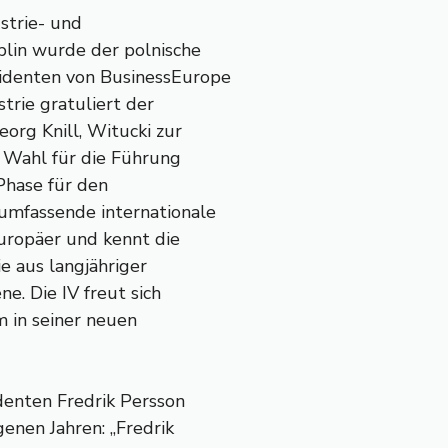
strie- und
lin wurde der polnische
identen von BusinessEurope
trie gratuliert der
eorg Knill, Witucki zur
e Wahl für die Führung
Phase für den
 umfassende internationale
uropäer und kennt die
e aus langjähriger
e. Die IV freut sich
 in seiner neuen
denten Fredrik Persson
enen Jahren: „Fredrik