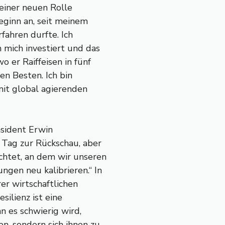
seiner neuen Rolle
Beginn an, seit meinem
rfahren durfte. Ich
mich investiert und das
o er Raiffeisen in fünf
en Besten. Ich bin
it global agierenden
äsident Erwin
 Tag zur Rückschau, aber
chtet, an dem wir unseren
ngen neu kalibrieren.“ In
rer wirtschaftlichen
silienz ist eine
 es schwierig wird,
n, sondern sich ihnen zu