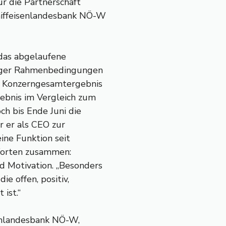
für die Partnerschaft
iffeisenlandesbank NÖ-W
 das abgelaufene
eriger Rahmenbedingungen
em Konzerngesamtergebnis
gebnis im Vergleich zum
ch bis Ende Juni die
r er als CEO zur
eine Funktion seit
Worten zusammen:
d Motivation. „Besonders
ie offen, positiv,
 ist.“
senlandesbank NÖ-W,