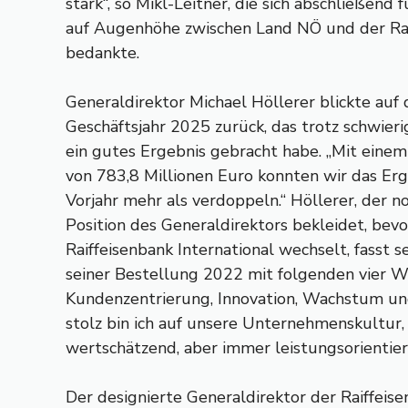
stark“, so Mikl-Leitner, die sich abschließend 
auf Augenhöhe zwischen Land NÖ und der Ra
bedankte.
Generaldirektor Michael Höllerer blickte auf
Geschäftsjahr 2025 zurück, das trotz schwi
ein gutes Ergebnis gebracht habe. „Mit ein
von 783,8 Millionen Euro konnten wir das Er
Vorjahr mehr als verdoppeln.“ Höllerer, der no
Position des Generaldirektors bekleidet, bevo
Raiffeisenbank International wechselt, fasst s
seiner Bestellung 2022 mit folgenden vier 
Kundenzentrierung, Innovation, Wachstum un
stolz bin ich auf unsere Unternehmenskultur, d
wertschätzend, aber immer leistungsorientiert
Der designierte Generaldirektor der Raiffei