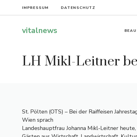
Zum
IMPRESSUM
DATENSCHUTZ
Inhalt
springen
vitalnews
BEAU
LH Mikl-Leitner be
St. Pölten (OTS) – Bei der Raiffeisen Jahres
Wien sprach
Landeshauptfrau Johanna Mikl-Leitner heute, 
Gästen aus Wirtschaft, Landwirtschaft, Kultur