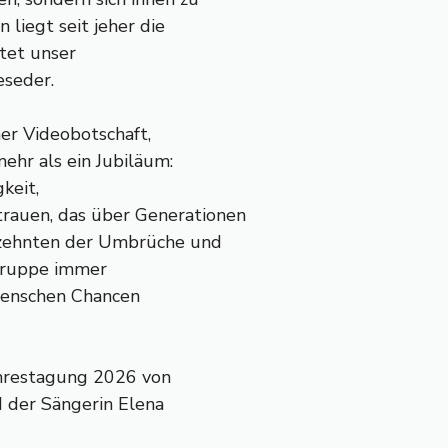
liegt seit jeher die
ltet unser
eseder.
ner Videobotschaft,
mehr als ein Jubiläum:
keit,
rauen, das über Generationen
rzehnten der Umbrüche und
ngruppe immer
 Menschen Chancen
Jahrestagung 2026 von
d der Sängerin Elena