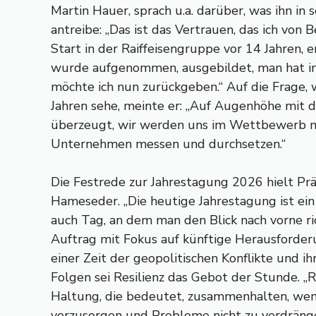
Martin Hauer, sprach u.a. darüber, was ihn in 
antreibe: „Das ist das Vertrauen, das ich von 
Start in der Raiffeisengruppe vor 14 Jahren, e
wurde aufgenommen, ausgebildet, man hat in 
möchte ich nun zurückgeben.“ Auf die Frage, w
Jahren sehe, meinte er: „Auf Augenhöhe mit d
überzeugt, wir werden uns im Wettbewerb m
Unternehmen messen und durchsetzen.“
Die Festrede zur Jahrestagung 2026 hielt Pr
Hameseder. „Die heutige Jahrestagung ist ein
auch Tag, an dem man den Blick nach vorne ri
Auftrag mit Fokus auf künftige Herausforderu
einer Zeit der geopolitischen Konflikte und ih
Folgen sei Resilienz das Gebot der Stunde. „Re
Haltung, die bedeutet, zusammenhalten, wenn
vorzusorgen und Probleme nicht zu verdränge