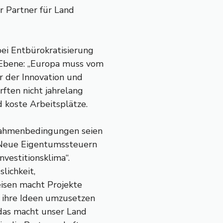
her Partner für Land
ei Entbürokratisierung
 Ebene: „Europa muss vom
 der Innovation und
ften nicht jahrelang
d koste Arbeitsplätze.
 Rahmenbedingungen seien
 Neue Eigentumssteuern
nvestitionsklima“.
lichkeit,
eisen macht Projekte
, ihre Ideen umzusetzen
 das macht unser Land