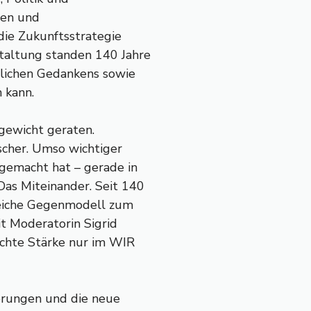
hen und
die Zukunftsstrategie
staltung standen 140 Jahre
tlichen Gedankens sowie
 kann.
hgewicht geraten.
ischer. Umso wichtiger
 gemacht hat – gerade in
Das Miteinander. Seit 140
greiche Gegenmodell zum
it Moderatorin Sigrid
 echte Stärke nur im WIR
derungen und die neue