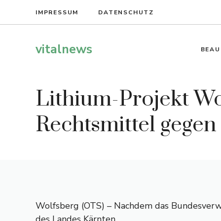
Zum
IMPRESSUM
DATENSCHUTZ
Inhalt
springen
vitalnews
BEAU
Lithium-Projekt W
Rechtsmittel gege
Wolfsberg (OTS) – Nachdem das Bundesverwa
des Landes Kärnten,