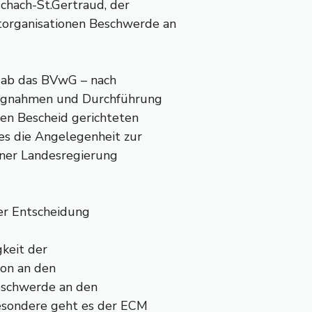
chach-St.Gertraud, der
rganisationen Beschwerde an
 gab das BVwG – nach
lungnahmen und Durchführung
en Bescheid gerichteten
es die Angelegenheit zur
tner Landesregierung
der Entscheidung
gkeit der
on an den
eschwerde an den
besondere geht es der ECM