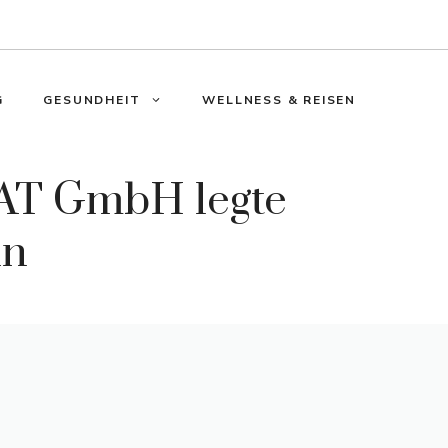
G
GESUNDHEIT
WELLNESS & REISEN
 AT GmbH legte
in