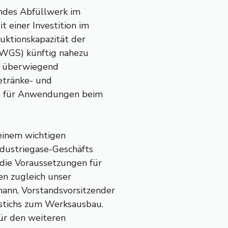
endes Abfüllwerk im
t einer Investition im
duktionskapazität der
(WGS) künftig nahezu
z überwiegend
etränke- und
ie für Anwendungen beim
 einem wichtigen
ndustriegase-Geschäfts
 die Voraussetzungen für
en zugleich unser
ann, Vorstandsvorsitzender
nstichs zum Werksausbau.
 für den weiteren