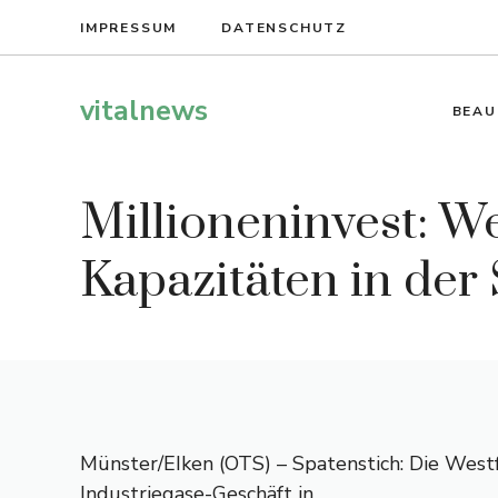
Zum
IMPRESSUM
DATENSCHUTZ
Inhalt
springen
vitalnews
BEAU
Millioneninvest: W
Kapazitäten in de
Münster/EIken (OTS) – Spatenstich: Die West
Industriegase-Geschäft in