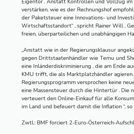
Eigentor . Anstatt Kontrollen und Vollzug i
verstärken, wie es der Rechnungshof empfohle
der Paketsteuer eine Innovations- und Invest
Wirtschaftsstandort“ , spricht Rainer Will , G
freien, überparteilichen und unabhängigen Ha
„Anstatt wie in der Regierungsklausur ange
gegen Drittstaatenhändler wie Temu und Shei
eine Inländerdiskriminierung , die am Ende au
KMU trifft, die als Marktplatzhändler agieren
Regierungsprogramm versprochen keine neu
eine Massensteuer durch die Hintertür . Die
verteuert den Online-Einkauf für alle Kons
im Land und befeuert damit die Inflation “, so 
Zwtl.: BMF forciert 2-Euro-Österreich-Aufsch