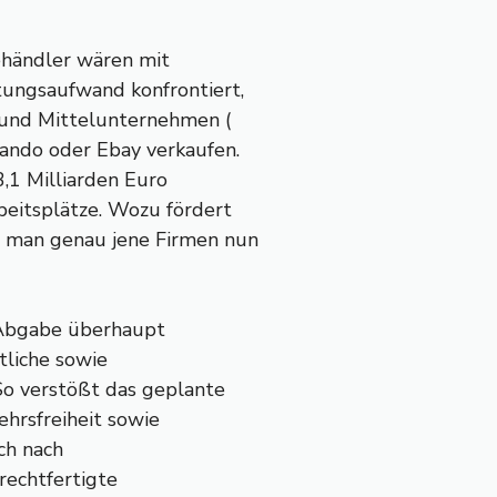
ehändler wären mit
tungsaufwand konfrontiert,
- und Mittelunternehmen (
ando oder Ebay verkaufen.
,1 Milliarden Euro
eitsplätze. Wozu fördert
 man genau jene Firmen nun
e Abgabe überhaupt
htliche sowie
So verstößt das geplante
hrsfreiheit sowie
ich nach
rechtfertigte