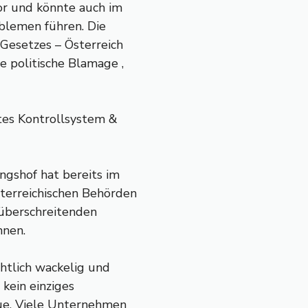
or und könnte auch im
oblemen führen. Die
 Gesetzes – Österreich
e politische Blamage ,
tes Kontrollsystem &
ngshof hat bereits im
sterreichischen Behörden
züberschreitenden
nnen.
chtlich wackelig und
kein einziges
eue. Viele Unternehmen