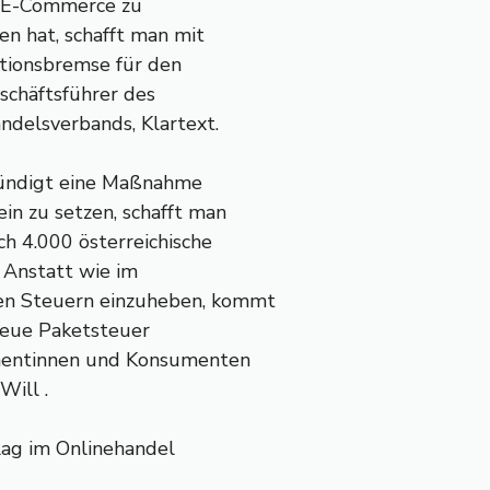
m E-Commerce zu
n hat, schafft man mit
itionsbremse für den
eschäftsführer des
ndelsverbands, Klartext.
kündigt eine Maßnahme
n zu setzen, schafft man
ch 4.000 österreichische
. Anstatt wie im
en Steuern einzuheben, kommt
 neue Paketsteuer
umentinnen und Konsumenten
Will .
lag im Onlinehandel