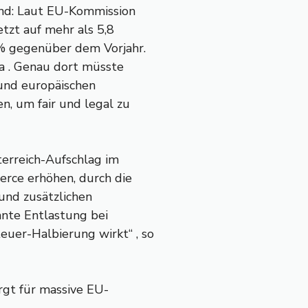
and: Laut EU-Kommission
tzt auf mehr als 5,8
6% gegenüber dem Vorjahr.
a . Genau dort müsste
 und europäischen
n, um fair und legal zu
terreich-Aufschlag im
erce erhöhen, durch die
und zusätzlichen
ante Entlastung bei
uer-Halbierung wirkt“ , so
rgt für massive EU-