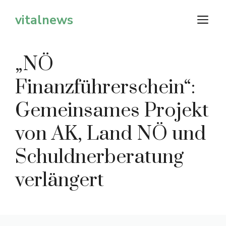
Zum
vitalnews
M
Inhalt
springen
„NÖ
Finanzführerschein“:
Gemeinsames Projekt
von AK, Land NÖ und
Schuldnerberatung
verlängert