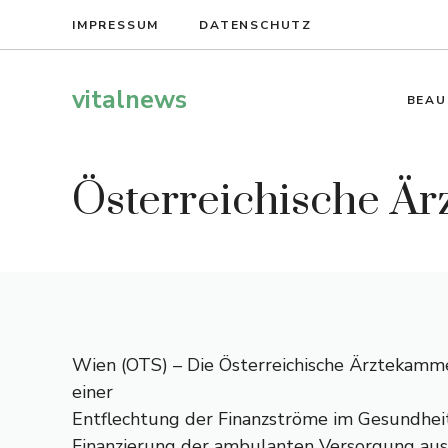
Zum
IMPRESSUM
DATENSCHUTZ
Inhalt
springen
vitalnews
BEAU
Österreichische Ä
Wien (OTS) – Die Österreichische Ärztekamme
einer
Entflechtung der Finanzströme im Gesundhei
Finanzierung der ambulanten Versorgung aus