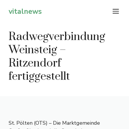
Zum
vitalnews
M
Inhalt
springen
Radwegverbindung
Weinsteig –
Ritzendorf
fertiggestellt
St. Pölten (OTS) – Die Marktgemeinde