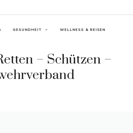
G
GESUNDHEIT
WELLNESS & REISEN
etten – Schützen –
rwehrverband