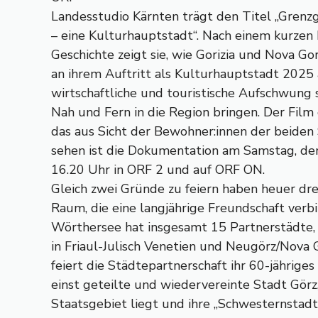
Landesstudio Kärnten trägt den Titel „Grenz
– eine Kulturhauptstadt“. Nach einem kurzen
Geschichte zeigt sie, wie Gorizia und Nova G
an ihrem Auftritt als Kulturhauptstadt 2025 a
wirtschaftliche und touristische Aufschwung 
Nah und Fern in die Region bringen. Der Film
das aus Sicht der Bewohner:innen der beiden
sehen ist die Dokumentation am Samstag, d
16.20 Uhr in ORF 2 und auf ORF ON.
Gleich zwei Gründe zu feiern haben heuer dre
Raum, die eine langjährige Freundschaft verb
Wörthersee hat insgesamt 15 Partnerstädte, 
in Friaul-Julisch Venetien und Neugörz/Nova 
feiert die Städtepartnerschaft ihr 60-jährige
einst geteilte und wiedervereinte Stadt Görz,
Staatsgebiet liegt und ihre „Schwesternstadt