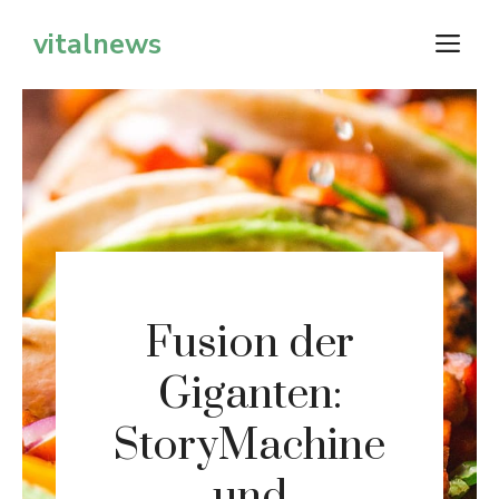
Zum
vitalnews
M
Inhalt
springen
Fusion der
Giganten:
StoryMachine
und