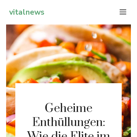
Zum
vitalnews
M
Inhalt
springen
Geheime
Enthüllungen:
Wie die Elite im