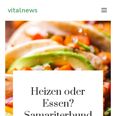
Zum
vitalnews
M
Inhalt
springen
Heizen oder
Essen?
Samariterbund