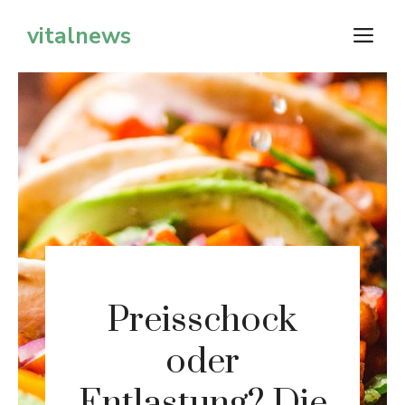
Zum
vitalnews
M
Inhalt
springen
Preisschock
oder
Entlastung? Die