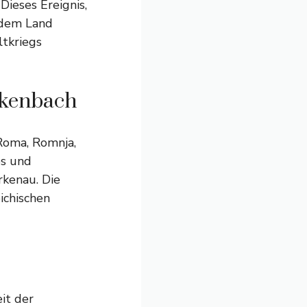
Dieses Ereignis,
 dem Land
ltkriegs
ckenbach
Roma, Romnja,
os und
rkenau. Die
ichischen
it der