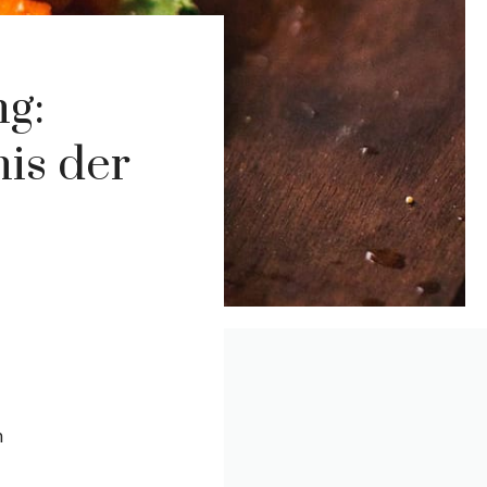
g:
is der
m