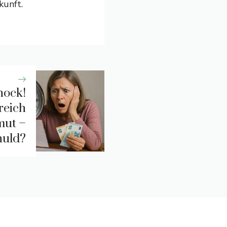
kunft.
hock!
reich
mut –
huld?