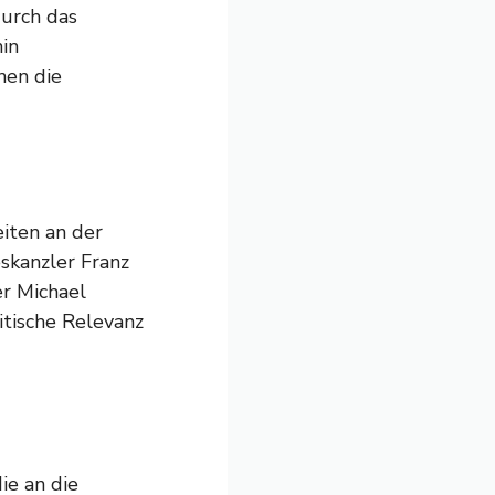
urch das
in
hen die
iten an der
skanzler Franz
er Michael
itische Relevanz
ie an die