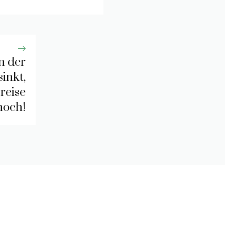
n der
sinkt,
reise
hoch!