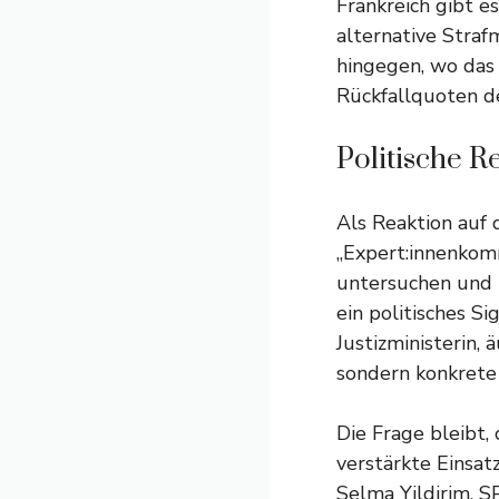
Frankreich gibt e
alternative Straf
hingegen, wo das 
Rückfallquoten de
Politische 
Als Reaktion auf 
„Expert:innenkomm
untersuchen und L
ein politisches Si
Justizministerin,
sondern konkret
Die Frage bleibt,
verstärkte Einsat
Selma Yildirim, S