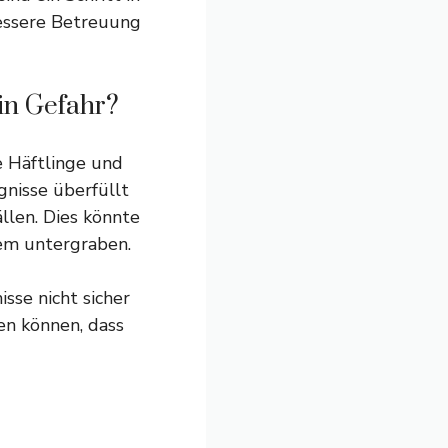
bessere Betreuung
in Gefahr?
e Häftlinge und
gnisse überfüllt
llen. Dies könnte
tem untergraben.
sse nicht sicher
en können, dass