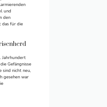
alarmierenden
el und
in den
das für die
risenherd
8. Jahrhundert
 die Gefängnisse
 sind nicht neu,
sch gesehen war
ie