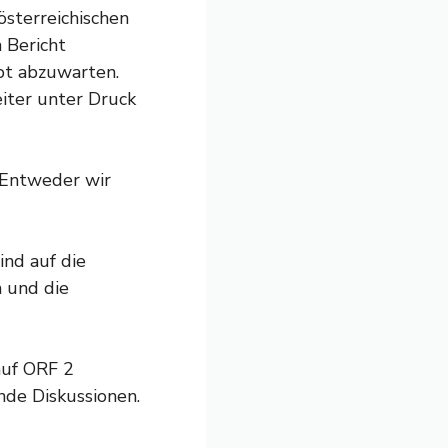
sterreichischen
 Bericht
bt abzuwarten.
iter unter Druck
 Entweder wir
ind auf die
n und die
auf ORF 2
nde Diskussionen.