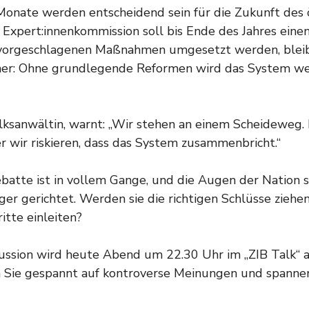
nate werden entscheidend sein für die Zukunft des ö
e Expert:innenkommission soll bis Ende des Jahres einen
 vorgeschlagenen Maßnahmen umgesetzt werden, blei
icher: Ohne grundlegende Reformen wird das System we
lksanwältin, warnt: „Wir stehen an einem Scheideweg.
er wir riskieren, dass das System zusammenbricht.“
ebatte ist in vollem Gange, und die Augen der Nation s
er gerichtet. Werden sie die richtigen Schlüsse ziehe
tte einleiten?
ussion wird heute Abend um 22.30 Uhr im „ZIB Talk“ 
en Sie gespannt auf kontroverse Meinungen und spanne