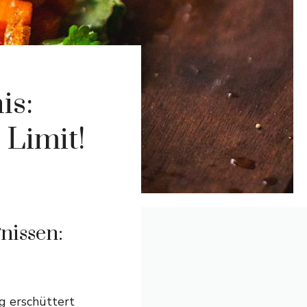
is:
 Limit!
nissen:
rg erschüttert