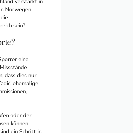
land verstärkt in
. In Norwegen
 die
reich sein?
orte?
Sporrer eine
 Missstände
, dass dies nur
 Zadić, ehemalige
mmissionen,
afen oder der
ösen können.
nd ein Schritt in