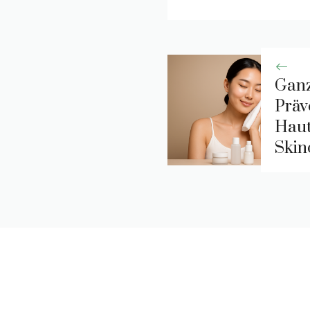
Ganz
Präv
Haut
Skin