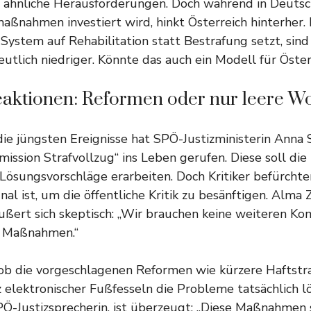
s ähnliche Herausforderungen. Doch während in Deutsch
maßnahmen investiert wird, hinkt Österreich hinterher
System auf Rehabilitation statt Bestrafung setzt, sind
utlich niedriger. Könnte das auch ein Modell für Öster
Reaktionen: Reformen oder nur leere W
die jüngsten Ereignisse hat SPÖ-Justizministerin Anna 
ission Strafvollzug“ ins Leben gerufen. Diese soll die
ösungsvorschläge erarbeiten. Doch Kritiker befürchten
gnal ist, um die öffentliche Kritik zu besänftigen. Alma
 äußert sich skeptisch: „Wir brauchen keine weiteren Ko
e Maßnahmen.“
 ob die vorgeschlagenen Reformen wie kürzere Haftstr
z elektronischer Fußfesseln die Probleme tatsächlich l
PÖ-Justizsprecherin, ist überzeugt: „Diese Maßnahmen si