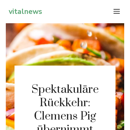
Zum
vitalnews
M
Inhalt
springen
Spektakuläre
Rückkehr:
Clemens Pig
übernimmt