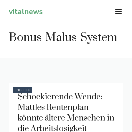
Zum
vitalnews
M
Inhalt
springen
Bonus-Malus-System
POLITIK
Schockierende Wende:
Mattles Rentenplan
könnte ältere Menschen in
die Arbeitslosigkeit