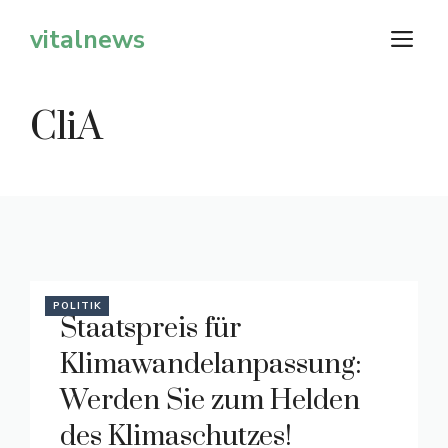
Zum
vitalnews
M
Inhalt
springen
CliA
POLITIK
Staatspreis für
Klimawandelanpassung:
Werden Sie zum Helden
des Klimaschutzes!