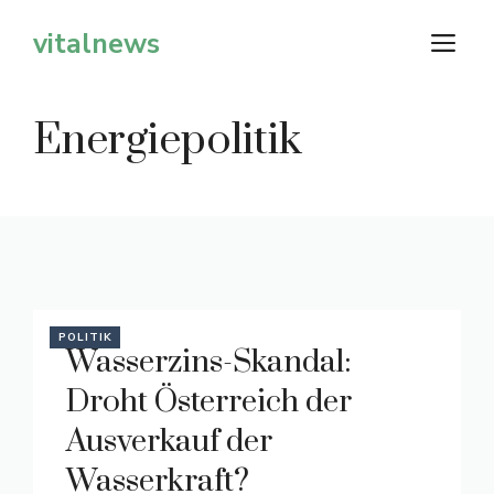
Zum
vitalnews
M
Inhalt
springen
Energiepolitik
POLITIK
Wasserzins-Skandal:
Droht Österreich der
Ausverkauf der
Wasserkraft?