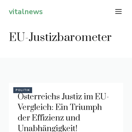
Zum
vitalnews
M
Inhalt
springen
EU-Justizbarometer
POLITIK
Österreichs Justiz im EU-
Vergleich: Ein Triumph
der Effizienz und
Unabhängigkeit!