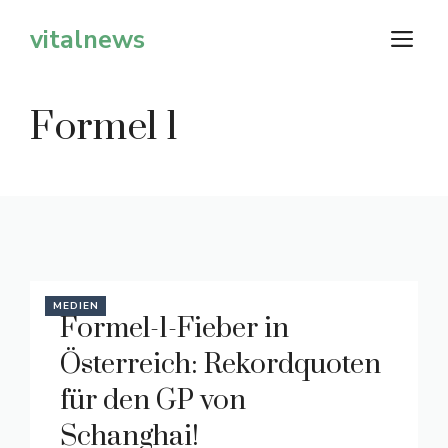
Zum
vitalnews
M
Inhalt
springen
Formel 1
MEDIEN
Formel-1-Fieber in
Österreich: Rekordquoten
für den GP von
Schanghai!