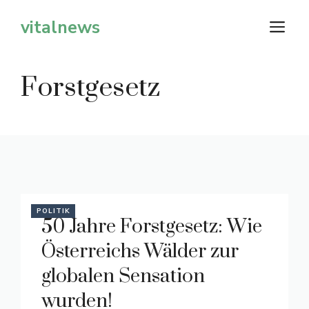
Zum
vitalnews
M
Inhalt
springen
Forstgesetz
POLITIK
50 Jahre Forstgesetz: Wie
Österreichs Wälder zur
globalen Sensation
wurden!