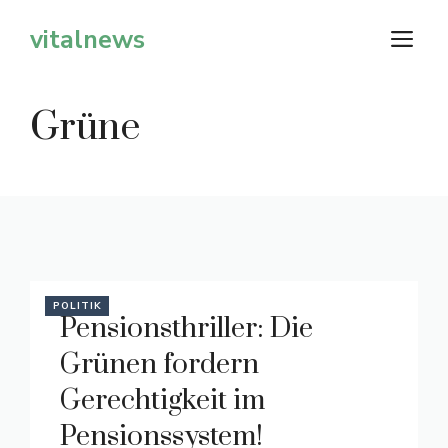
Zum
vitalnews
M
Inhalt
springen
Grüne
POLITIK
Pensionsthriller: Die
Grünen fordern
Gerechtigkeit im
Pensionssystem!