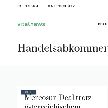
Zum
IMPRESSUM
DATENSCHUTZ
Inhalt
springen
vitalnews
BEAU
Handelsabkomme
POLITIK
Mercosur-Deal trotz
österreichischem