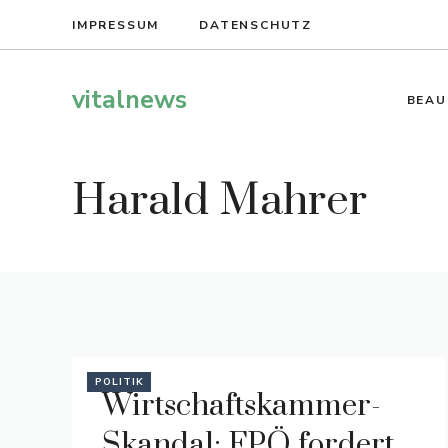
Zum
IMPRESSUM
DATENSCHUTZ
Inhalt
springen
vitalnews
BEAU
Harald Mahrer
POLITIK
Wirtschaftskammer-
Skandal: FPÖ fordert