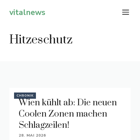
Zum
vitalnews
M
Inhalt
springen
Hitzeschutz
CHRONIK
Wien kühlt ab: Die neuen
Coolen Zonen machen
Schlagzeilen!
28. MAI 2026