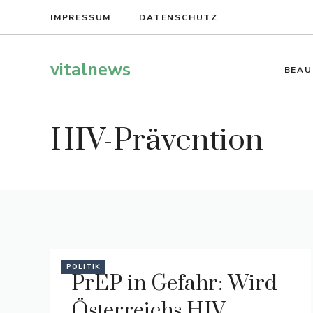
Zum
IMPRESSUM
DATENSCHUTZ
Inhalt
springen
vitalnews
BEAU
HIV-Prävention
POLITIK
PrEP in Gefahr: Wird
Österreichs HIV-