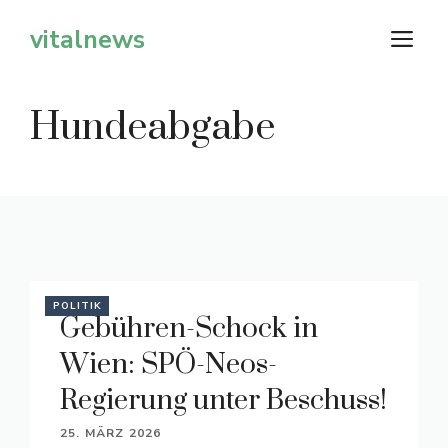
Zum
vitalnews
M
Inhalt
springen
Hundeabgabe
POLITIK
Gebühren-Schock in
Wien: SPÖ-Neos-
Regierung unter Beschuss!
25. MÄRZ 2026