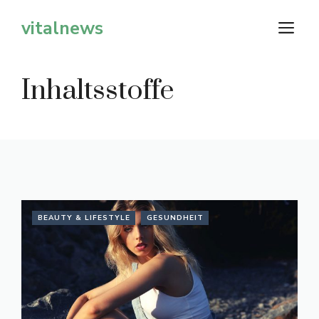
Zum
vitalnews
M
Inhalt
springen
Inhaltsstoffe
BEAUTY & LIFESTYLE
GESUNDHEIT