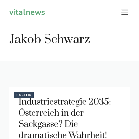
Zum
vitalnews
M
Inhalt
springen
Jakob Schwarz
POLITIK
Industriestrategie 2035:
Österreich in der
Sackgasse? Die
dramatische Wahrheit!