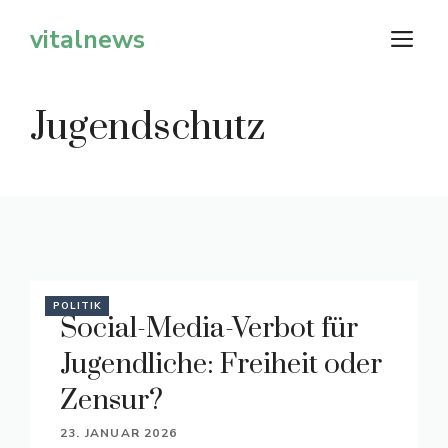
Zum
vitalnews
M
Inhalt
springen
Jugendschutz
POLITIK
Social-Media-Verbot für
Jugendliche: Freiheit oder
Zensur?
23. JANUAR 2026