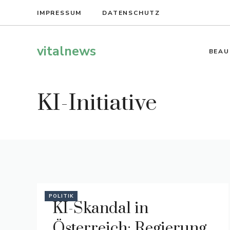
Zum
IMPRESSUM
DATENSCHUTZ
Inhalt
springen
vitalnews
BEAU
KI-Initiative
POLITIK
KI-Skandal in
Österreich: Regierung