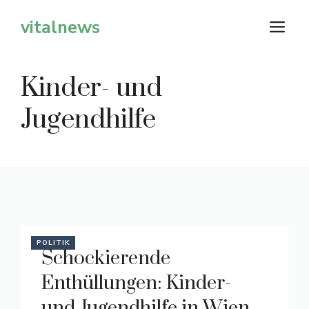
Zum
vitalnews
M
Inhalt
springen
Kinder- und
Jugendhilfe
POLITIK
Schockierende
Enthüllungen: Kinder-
und Jugendhilfe in Wien