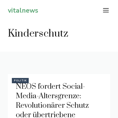
Zum
vitalnews
M
Inhalt
springen
Kinderschutz
POLITIK
NEOS fordert Social-
Media-Altersgrenze:
Revolutionärer Schutz
oder übertriebene