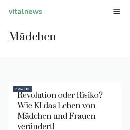
Zum
vitalnews
M
Inhalt
springen
Mädchen
POLITIK
Revolution oder Risiko?
Wie KI das Leben von
Mädchen und Frauen
verändert!