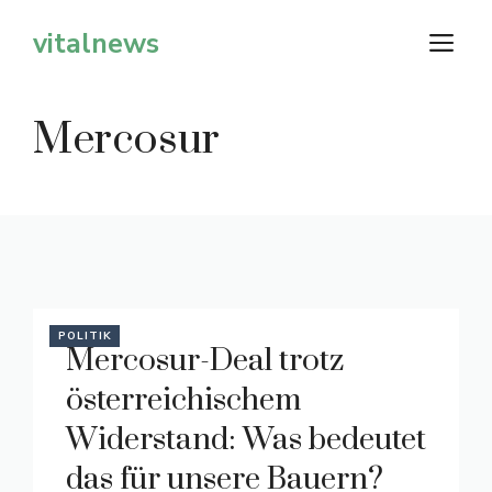
Zum
vitalnews
M
Inhalt
springen
Mercosur
POLITIK
Mercosur-Deal trotz
österreichischem
Widerstand: Was bedeutet
das für unsere Bauern?