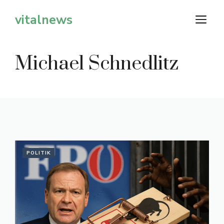
Zum
vitalnews
M
Inhalt
springen
Michael Schnedlitz
POLITIK