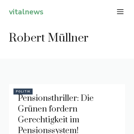
Zum
vitalnews
M
Inhalt
springen
Robert Müllner
POLITIK
Pensionsthriller: Die
Grünen fordern
Gerechtigkeit im
Pensionssystem!