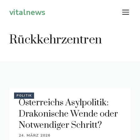
Zum
vitalnews
M
Inhalt
springen
Rückkehrzentren
POLITIK
Österreichs Asylpolitik:
Drakonische Wende oder
Notwendiger Schritt?
24. MÄRZ 2026