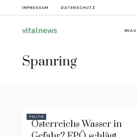
Zum
IMPRESSUM
DATENSCHUTZ
Inhalt
springen
vitalnews
BEAU
Spanring
POLITIK
Österreichs Wasser in
Gefahr? FPÖ schlägt