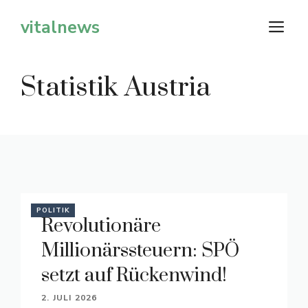
Zum
vitalnews
M
Inhalt
springen
Statistik Austria
POLITIK
Revolutionäre
Millionärssteuern: SPÖ
setzt auf Rückenwind!
2. JULI 2026